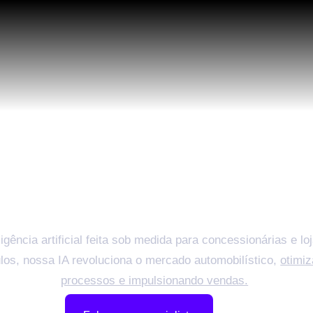
lerando e impulsion
ercado automobilís
ligência artificial feita sob medida para concessionárias e lo
los, nossa IA revoluciona o mercado automobilístico,
otimi
processos e impulsionando vendas.