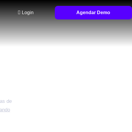
Login
Agendar Demo
ando
tico
jas de
zando