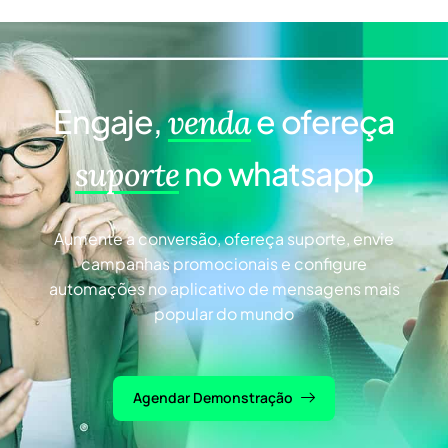
Engaje,
e ofereça
venda
no whatsapp
suporte
Aumente a conversão, ofereça suporte, envie
campanhas promocionais e configure
automações no aplicativo de mensagens mais
popular do mundo
Agendar Demonstração