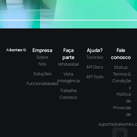
Empresa
Faça
Ajuda?
Fale
parte
conosco
Sobre
Tutoriais
Nós
Whitelabel
API Docs
Status
Soluções
Vista
Termos &
API Tools
Inteligência
Condiçõe
Funcionalidades
s
Trabalhe
Politica
Conosco
de
Privacida
de
suporte@aikortex.