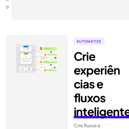
o
.
AUTOMATIZE
Crie
experiên
cias e
fluxos
inteligent
Crie fluxos e