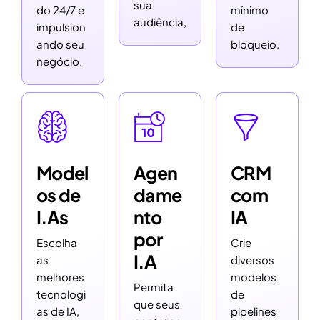
sua
do 24/7 e
mínimo
audiência,
impulsion
de
ando seu
bloqueio.
negócio.
Model
Agen
CRM
os de
dame
com
I.As
nto
IA
por
Escolha
Crie
I.A
as
diversos
melhores
modelos
Permita
tecnologi
de
que seus
as de IA,
pipelines