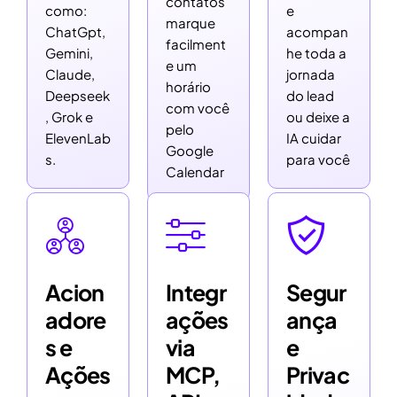
contatos
como:
e
marque
ChatGpt,
acompan
facilment
Gemini,
he toda a
e um
Claude,
jornada
horário
Deepseek
do lead
com você
, Grok e
ou deixe a
pelo
ElevenLab
IA cuidar
Google
s.
para você
Calendar
Acion
Integr
Segur
adore
ações
ança
s e
via
e
Ações
MCP,
Privac