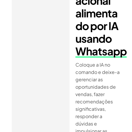
acional
alimenta
do por IA
usando
Whatsapp
Coloque a IA no
comando e deixe-a
gerenciar as
oportunidades de
vendas, fazer
recomendações
significativas,
responder a
dúvidas e
impulsionar as