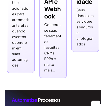
API e
idade
Use
Webh
acionador
Seus
es para
ook
dados em
automatiz
servidore
Conecte-
ar tarefas
s seguros
se suas
quando
e
ferrament
eventos
criptograf
as
ocorrere
ados
favoritas:
m em
CRMs,
suas
ERPs e
automaç
muito
ões.
mais...
Automatize
Processos