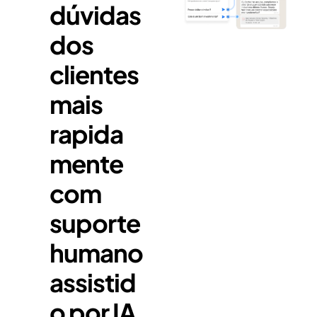
dúvidas
dos
clientes
mais
rapida
mente
com
suporte
humano
assistid
o por IA