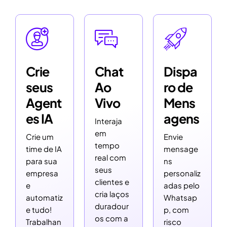
Crie
Chat
Dispa
seus
Ao
ro de
Agent
Vivo
Mens
es IA
agens
Interaja
em
Crie um
Envie
tempo
time de IA
mensage
real com
para sua
ns
seus
empresa
personaliz
clientes e
e
adas pelo
cria laços
automatiz
Whatsap
duradour
e tudo!
p, com
os com a
Trabalhan
risco